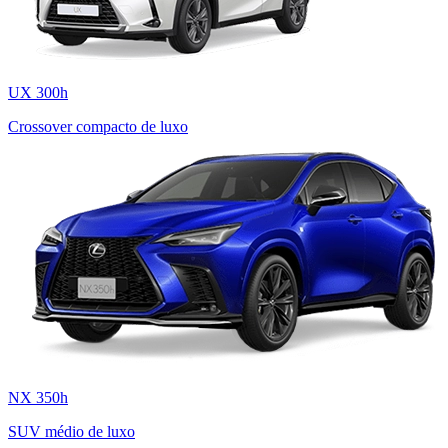
UX 300h
Crossover compacto de luxo
NX 350h
SUV médio de luxo