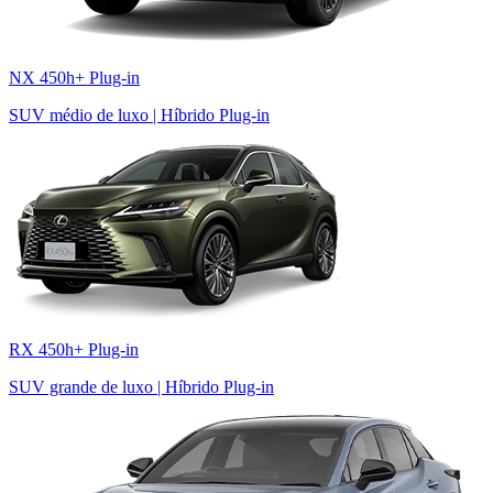
NX 450h+ Plug-in
SUV médio de luxo | Híbrido Plug-in
RX 450h+ Plug-in
SUV grande de luxo | Híbrido Plug-in