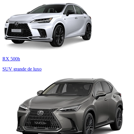
RX 500h
SUV grande de luxo