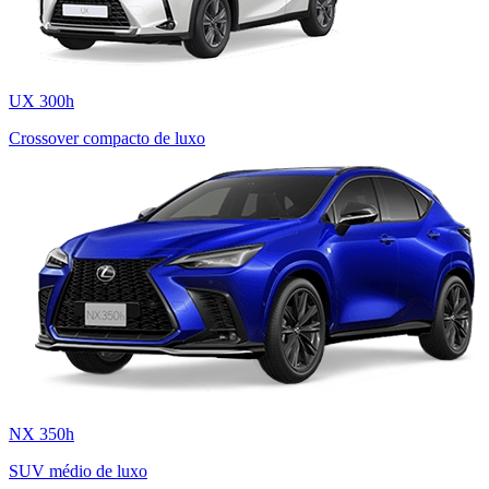
UX 300h
Crossover compacto de luxo
NX 350h
SUV médio de luxo